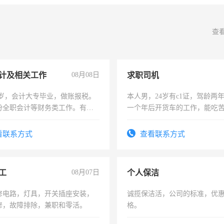
查
计及相关工作
08月08日
求职司机
7岁，会计大专毕业，做账报税。
本人男，24岁有c1证，驾龄两
份全职会计等财务类工作。有会
一个年后开货车的工作，能吃
加班。
看联系方式
查看联系方式
工
08月07日
个人保洁
修电路，灯具，开关插座安装，
诚揽保洁活，公司的标准，优
修，故障排除，兼职和零活。
格。