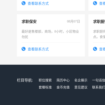
有高低压电工证和十几年工作经验
查看联系方式
查
求职保安
08月07日
求职厨
最好是售楼部，商场，8小时，小区物业
求职厨
勿扰
点。食堂
上
查看联系方式
查
栏目导航:
职位搜索
简历中心
名企展示
一句话
套餐标准
金币充值
意见建议
联系我