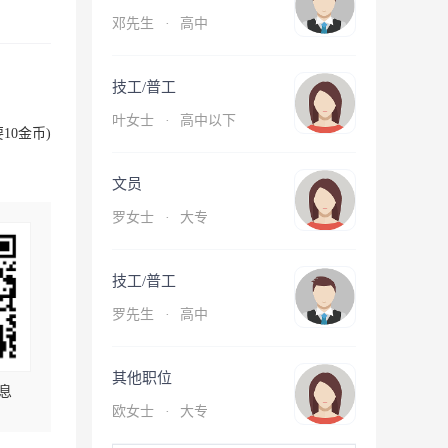
邓先生
·
高中
技工/普工
叶女士
·
高中以下
10金币)
文员
罗女士
·
大专
技工/普工
罗先生
·
高中
其他职位
息
欧女士
·
大专