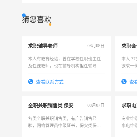
猜您喜欢
求职辅导老师
08月08日
求职会
本人有教育经验，曾在学校任职班主任
本人 3
及任课教师，也在辅导机构担任辅导教
欲求一
师，求周一至周五辅导老师的工作
计证
查看联系方式
查
全职兼职销售类 保安
08月07日
求职电
各类全职兼职销售类，有广告销售经
专业维
验，网络管理员中级证书，保安类保安
水电维
队长，形象岗或幼儿园保安，维修水电