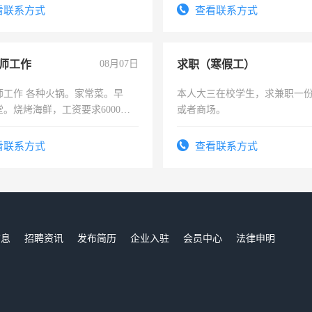
看联系方式
查看联系方式
师工作
08月07日
求职（寒假工）
师工作 各种火锅。家常菜。早
本人大三在校学生，求兼职一
。烧烤海鲜，工资要求6000以
或者商场。
看联系方式
查看联系方式
信息
招聘资讯
发布简历
企业入驻
会员中心
法律申明
们