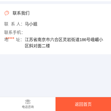
联系我们
联 系 人：
马小姐
联系手机：
****
地 址：
江苏省南京市六合区灵岩街道186号峨嵋小
区斜对面二楼
返回首页
电话咨询