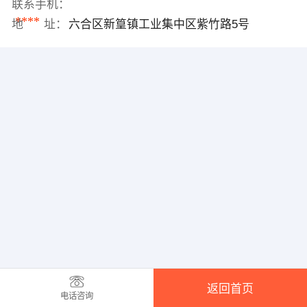
联系手机：
****
地 址：
六合区新篁镇工业集中区紫竹路5号
返回首页
电话咨询